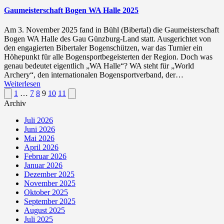
Gaumeisterschaft Bogen WA Halle 2025
Am 3. November 2025 fand in Bühl (Bibertal) die Gaumeisterschaft
Bogen WA Halle des Gau Günzburg-Land statt. Ausgerichtet von
den engagierten Bibertaler Bogenschützen, war das Turnier ein
Höhepunkt für alle Bogensportbegeisterten der Region. Doch was
genau bedeutet eigentlich „WA Halle“? WA steht für „World
Archery“, den internationalen Bogensportverband, der…
Weiterlesen
Seitennummerierung
Previous
Next
1
…
7
8
9
10
11
page
page
Archiv
der
Beiträge
Juli 2026
Juni 2026
Mai 2026
April 2026
Februar 2026
Januar 2026
Dezember 2025
November 2025
Oktober 2025
September 2025
August 2025
Juli 2025