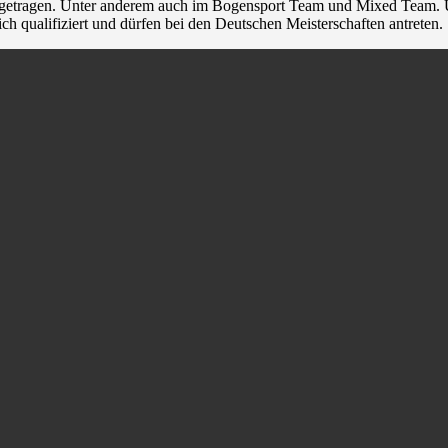
sgetragen. Unter anderem auch im Bogensport Team und Mixed Team. Un
 qualifiziert und dürfen bei den Deutschen Meisterschaften antreten.